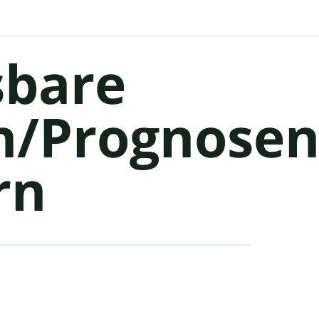
sbare
n/Prognose
rn